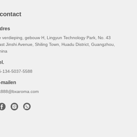
 contact
dres
e verdieping, gebouw H, Lingyun Technology Park, No. 43
st Jinshi Avenue, Shiling Town, Huadu District, Guangzhou,
hina
l.
6-134-5037-5588
-mailen
x888@bxaroma.com