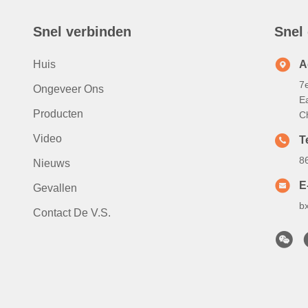
Snel verbinden
Snel
Huis
A
7
Ongeveer Ons
Ea
Producten
C
Video
Te
8
Nieuws
E
Gevallen
b
Contact De V.S.