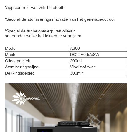
*App controle van wifi, bluetooth
*Second de atomiseringsinnovatie van het generatieoctrooi
*Special de tunnelontwerp van olie/air
om eender welke het lekken te vermijden
Model
A300
Macht
DC12V0.5A/8W
Oliecapaciteit
200ml
Atomiseringswijze
Vloeistof twee
Dekkingsgebied
300m ²