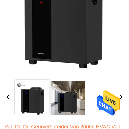
Van De De Geurverspreider Van 200ml HVAC Van