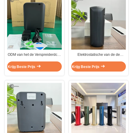
ODM van het de Verspreiderdc5v
Elektrostatische van de de
Witte Huis van de Klein
Verspreidersterilisatie van de
Gebiedsgeur de Verspreider
Klein Gebiedsgeur Plastic het
Krijg Beste Prijs
Krijg Beste Prijs
150ml
Aromaverspreider