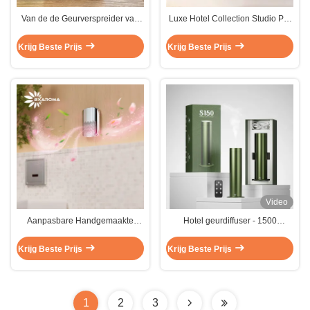
Van de de Geurverspreider van
Luxe Hotel Collection Studio Pro
het verstuivers Kleine Gebied de
Geur Diffuser Cylindrische Pure
Verspreider van het de
Waterless Aroma 360 Diffuser
Krijg Beste Prijs
Krijg Beste Prijs
Atomiserings150ml Aroma
Video
Aanpasbare Handgemaakte
Hotel geurdiffuser - 1500
Langdurige Verleidelijke Aroma
vierkante voet dekking, Premium
Verse Geurzakje
aluminium essentiële olie diffuser,
Krijg Beste Prijs
Krijg Beste Prijs
waterloze diffuser voor thuis,
hotel, kantoor
1
2
3