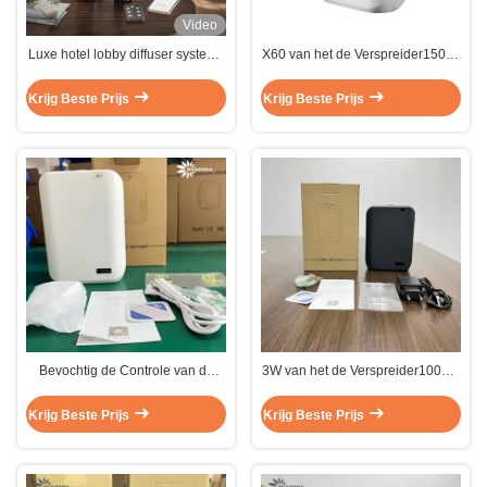
Video
Luxe hotel lobby diffuser systeem
X60 van het de Verspreider150ml
met consultatiedienst voor
Huis van de Klein Gebiedsgeur
geurbranding (gratis
de Geurmachine Bluetooth
Krijg Beste Prijs
Krijg Beste Prijs
geurmonsters)
Bevochtig de Controle van de
3W van het de Verspreider100m2
Verspreideraromatherapy
Smart Home van de klein
Bluetooth App van de Smart
Gebiedsgeur de Verspreider
Krijg Beste Prijs
Krijg Beste Prijs
Homegeur
150ml