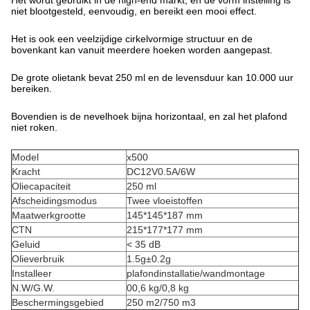
Het wordt gebruikt in de high-end markt, en de vorm instelling is
niet blootgesteld, eenvoudig, en bereikt een mooi effect.
Het is ook een veelzijdige cirkelvormige structuur en de
bovenkant kan vanuit meerdere hoeken worden aangepast.
De grote olietank bevat 250 ml en de levensduur kan 10.000 uur
bereiken.
Bovendien is de nevelhoek bijna horizontaal, en zal het plafond
niet roken.
Model
x500
Kracht
DC12V0.5A/6W
Oliecapaciteit
250 ml
Afscheidingsmodus
Twee vloeistoffen
Maatwerkgrootte
145*145*187 mm
CTN
215*177*177 mm
Geluid
< 35 dB
Olieverbruik
1.5g±0.2g
Installeer
plafondinstallatie/wandmontage
N.W/G.W.
00,6 kg/0,8 kg
Beschermingsgebied
250 m2/750 m3