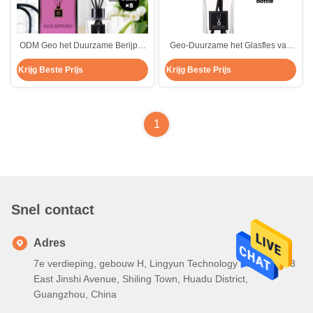
ODM Geo het Duurzame Berijpte
Geo-Duurzame het Glasfles van
Privé Etiket van Aromareed
Aromareed diffuser liquid 100ml
Krijg Beste Prijs
Krijg Beste Prijs
diffuser 100ml
1
Snel contact
Adres
7e verdieping, gebouw H, Lingyun Technology Park, No. 43
East Jinshi Avenue, Shiling Town, Huadu District,
Guangzhou, China