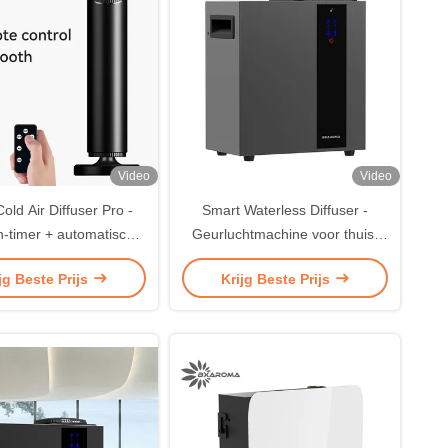
Video
Video
old Air Diffuser Pro -
Smart Waterless Diffuser -
h-timer + automatische
Geurluchtmachine voor thuis-
ing voor kinderveilige
en commercieel gebruik,
jg Beste Prijs
Krijg Beste Prijs
apie in huizen / hotels
bestrijkt 16000 vierkante voet,
vernevelende HVAC of
draagbare grote kamer
Waterloze diffusors, touch &
Bluetooth control, metaal, zwart