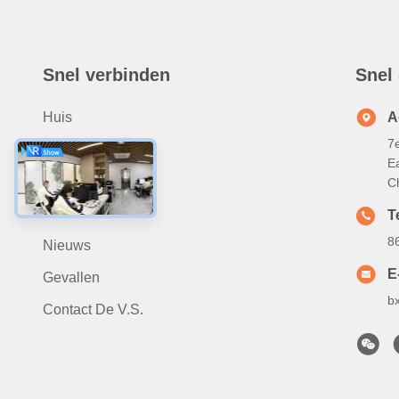
Snel verbinden
Snel
Huis
A
7
Ongeveer Ons
Ea
Producten
C
Video
Te
8
Nieuws
E
Gevallen
b
Contact De V.S.