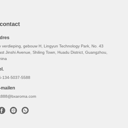
 contact
dres
e verdieping, gebouw H, Lingyun Technology Park, No. 43
st Jinshi Avenue, Shiling Town, Huadu District, Guangzhou,
hina
l.
6-134-5037-5588
-mailen
x888@bxaroma.com