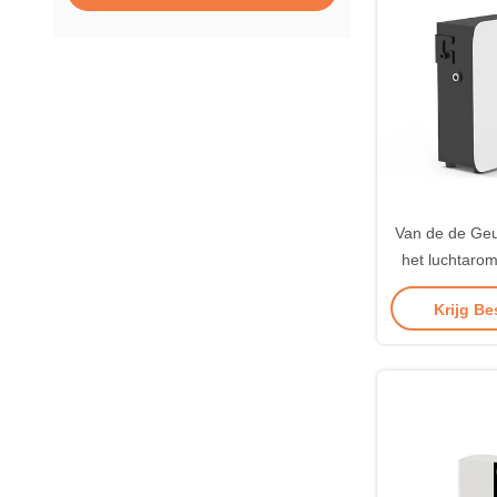
Van de de Geu
het luchtaro
de Douanehote
Krijg Be
de de