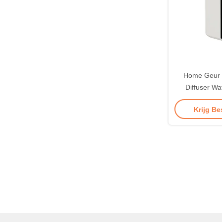
Home Geur 
Diffuser W
Diffuser Grot
Krijg Be