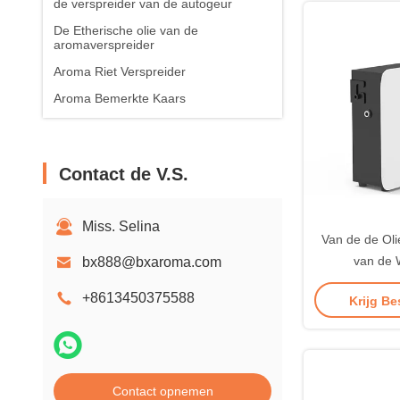
de verspreider van de autogeur
De Etherische olie van de
aromaverspreider
Aroma Riet Verspreider
Aroma Bemerkte Kaars
Contact de V.S.
Miss. Selina
Van de de Ol
van de 
bx888@bxaroma.com
Geurversprei
+8613450375588
Krijg Be
Aroma
Contact opnemen