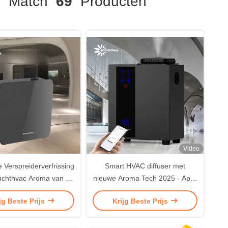
]
Match
69
Producten
Video
 Verspreiderverfrissing
Smart HVAC diffuser met
luchthvac Aroma van de
nieuwe Aroma Tech 2025 - App-
egeur Commerciële de
gecontroleerde luchtstroom
jg Beste Prijs
Krijg Beste Prijs
rspreidermachine
essentiële olie diffuser combo