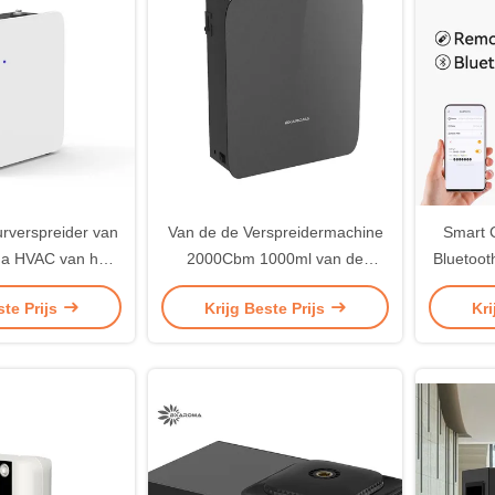
rverspreider van
Van de de Verspreidermachine
Smart C
ma HVAC van het
2000Cbm 1000ml van de
Bluetoot
l de Machine van
X2000hvac Geur van de de
afsluit
ste Prijs
Krijg Beste Prijs
Kri
 Halgeur
Luchtverfrissing de
aromather
Olieverspreider