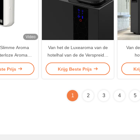
Video
Slimme Aroma
Van het de Luxearoma van de
Van de
aterloze Aroma
hotelhal van de de Verspreider
ho
e Hotel Diffuser
Automatische HVAC Geur de
Versp
ste Prijs
Krijg Beste Prijs
Kri
Luchtmachine
Machin
1
2
3
4
5