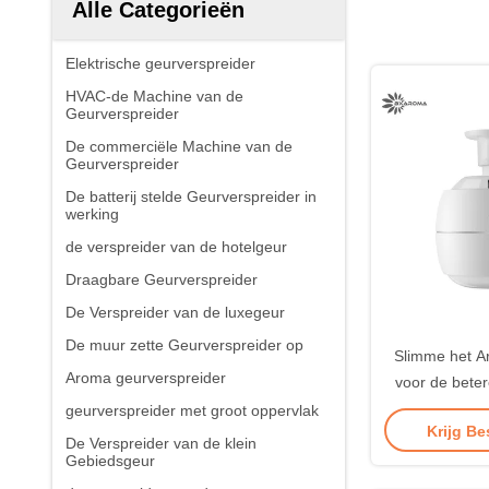
Alle Categorieën
Elektrische geurverspreider
HVAC-de Machine van de
Geurverspreider
De commerciële Machine van de
Geurverspreider
De batterij stelde Geurverspreider in
werking
de verspreider van de hotelgeur
Draagbare Geurverspreider
De Verspreider van de luxegeur
De muur zette Geurverspreider op
Slimme het A
Aroma geurverspreider
voor de bete
250ml van
geurverspreider met groot oppervlak
Krijg Be
Luchtverspre
De Verspreider van de klein
Gebiedsgeur