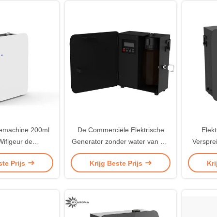
iemachine 200ml
De Commerciële Elektrische
Elekt
Wifigeur de
Generator zonder water van het
Verspre
der Zonder water
de Machine300m2 Ozon van de
de Aroma
ste Prijs
Krijg Beste Prijs
Kri
therapy
Geurverspreider