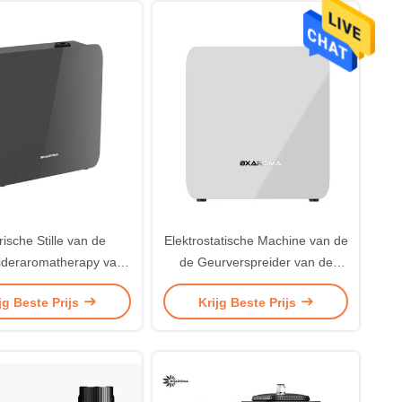
rische Stille van de
Elektrostatische Machine van de
ideraromatherapy van
de Geurverspreider van de
geur het Metaalzwarte
aromaverstuiver de Elektrische
jg Beste Prijs
Krijg Beste Prijs