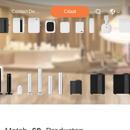
ten
Contact De V.s.
Citaat