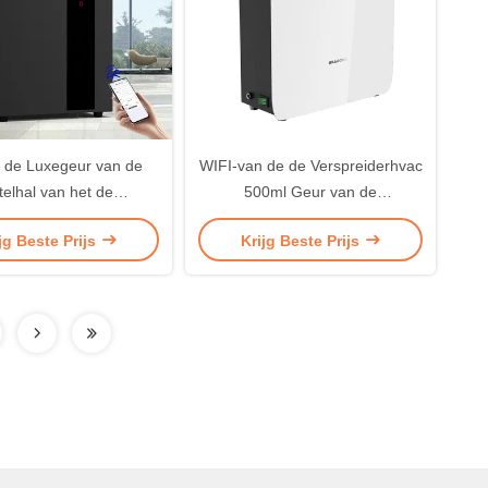
 de Luxegeur van de
WIFI-van de de Verspreiderhvac
telhal van het de
500ml Geur van de
reiderhvac Aroma de
Geurmachine de
jg Beste Prijs
Krijg Beste Prijs
e van de de Geurgeur
Olieverspreider