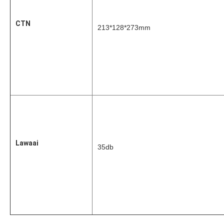
CTN
213*128*273mm
Lawaai
35db