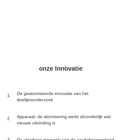
onze Innovatie
De geatomiseerde innovatie van het
1.
deeltjesonderzoek
Apparaat; de atomisering werkt afzonderlijk wat
2.
nieuwe uitvinding is
3.
De vloeibare innovatie van de oxydatieweerstand