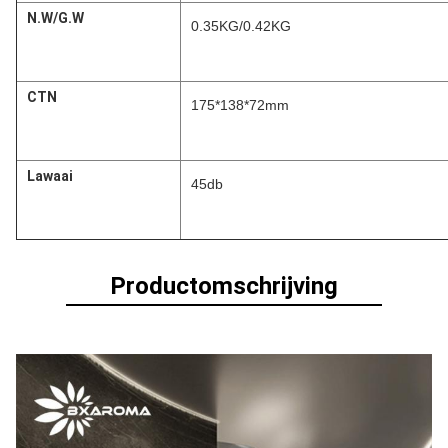
N.W/G.W
0.35KG/0.42KG
CTN
175*138*72mm
Lawaai
45db
Productomschrijving