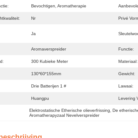
ctie:
Bevochtigen, Aromatherapie
Aanbevole
kwaliteit:
Nr
Privé Vor
Ja
Sleutelwo
Aromaverspreider
Functie:
d:
300 Kubieke Meter
Materiaal:
130*60*155mm
Gewicht:
Drie Batterijen 1 #
Lawaai:
Huangpu
Levering 
Elektrostatische Etherische olieverfrissing
, 
De etherische
Aromatherapyzaal Nevelverspreider
beschrijving