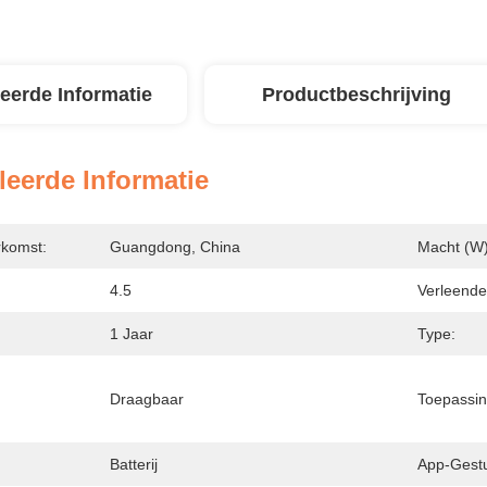
leerde Informatie
Productbeschrijving
leerde Informatie
rkomst:
Guangdong, China
Macht (w)
4.5
Verleende
1 Jaar
Type:
Draagbaar
Toepassin
Batterij
App-Gest