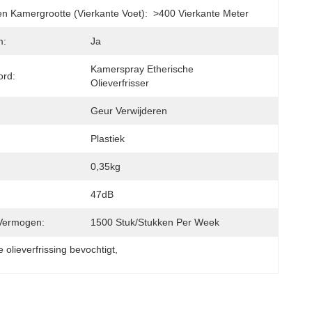
n Kamergrootte (vierkante Voet):
>400 Vierkante Meter
m:
Ja
Kamerspray Etherische 
ord:
Olieverfrisser
Geur Verwijderen
Plastiek
0,35kg
47dB
Vermogen:
1500 Stuk/Stukken Per Week
 olieverfrissing bevochtigt
, 