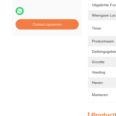
Uitgelichte Fun
Weergave Lucht
Contact opnemen
Timer:
Productnaam:
Dekkingsgebie
Grootte:
Voeding:
Haven:
Markeren:
Product