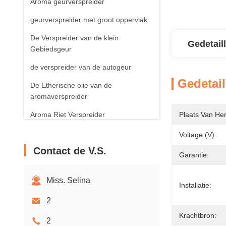
Aroma geurverspreider
geurverspreider met groot oppervlak
De Verspreider van de klein
Gedetail
Gebiedsgeur
de verspreider van de autogeur
Gedetail
De Etherische olie van de
aromaverspreider
Aroma Riet Verspreider
Plaats Van He
Aroma Bemerkte Kaars
Voltage (v):
Contact de V.S.
Garantie:
Miss. Selina
Installatie:
2
Krachtbron:
2