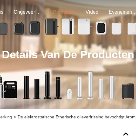
is
Ongeveer Ons
Producten
Video
Evenemen
Details Van De Producten
werking
>
De elektrostatische Etherische olieverfrissing bevochtigt Ar