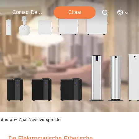
ten
Contact De V.s.
Citaat
omatherapy-Zaal Nevelverspreider
De Elektrostatische Etherische