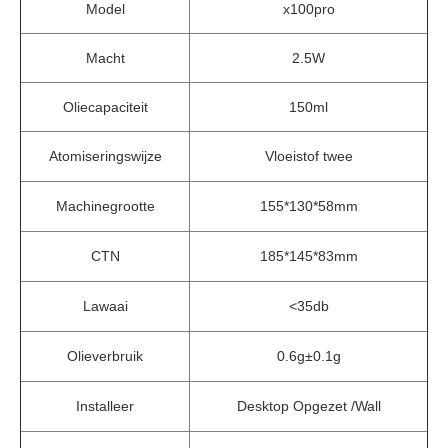
Model
x100pro
Macht
2.5W
Oliecapaciteit
150ml
Atomiseringswijze
Vloeistof twee
Machinegrootte
155*130*58mm
CTN
185*145*83mm
Lawaai
<35db
Olieverbruik
0.6g±0.1g
Installeer
Desktop Opgezet /Wall