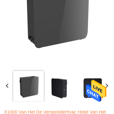
X1000 Van Het De Verspreiderhvac Hotel Van Het