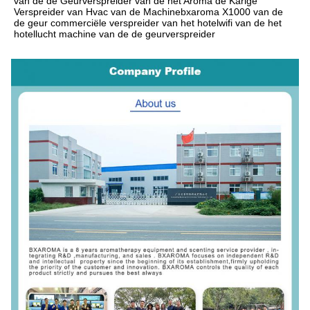
van
 de de 
Geurverspreider van
 de het 
Aroma de Karige 
Verspreider van Hvac van
 de 
Machine
bxaroma X1000 van
 de 
de 
geur commerciële verspreider van
 het 
hotelwifi van
 de het 
hotellucht machine van
 de de 
geurverspreider