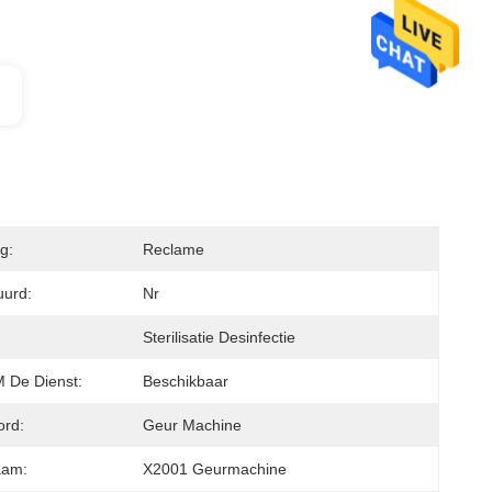
g:
Reclame
uurd:
Nr
Sterilisatie Desinfectie
De Dienst:
Beschikbaar
ord:
Geur Machine
aam:
X2001 Geurmachine