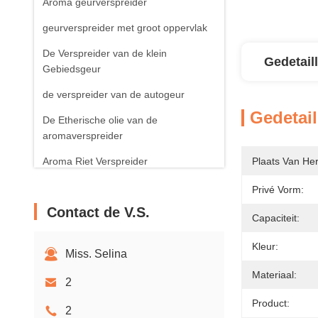
Aroma geurverspreider
geurverspreider met groot oppervlak
De Verspreider van de klein
Gedetail
Gebiedsgeur
de verspreider van de autogeur
Gedetail
De Etherische olie van de
aromaverspreider
Aroma Riet Verspreider
Plaats Van He
Aroma Bemerkte Kaars
Privé Vorm:
Contact de V.S.
Capaciteit:
Kleur:
Miss. Selina
Materiaal:
2
Product:
2