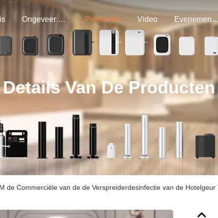
is
Ongeveer Ons
Producten
Video
Evenemen
Details Van De Producten
 de Commerciële van de de Verspreiderdesinfectie van de Hotelgeur 