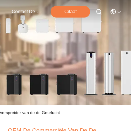
ten
Contact De V.s.
Citaat
Verspreider van de de Geurlucht
OEM De Commerciële Van De De