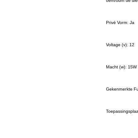
oem/odm de dien
Privé Vorm: Ja
Voltage (v): 12
Macht (w): 15W
Gekenmerkte Fun
Toepassingsplaa