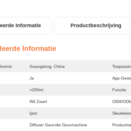
leerde Informatie
Productbeschrijving
leerde Informatie
rkomst:
Guangdong, China
Toepassin
Ja
App-Gest
>200ml
Functie:
Wit Zwart
OEM/ODM 
Ijzer
Sleutelwo
Diffuser Geurolie Geurmachine
Productn