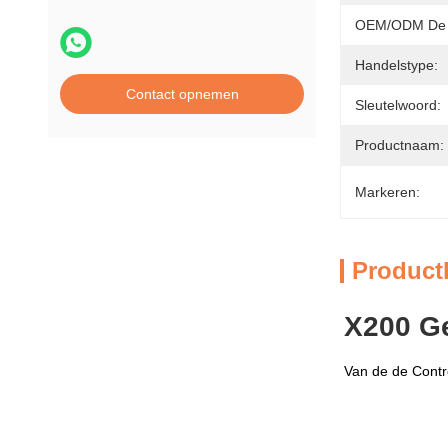
OEM/ODM De D
Handelstype:
Contact opnemen
Sleutelwoord:
Productnaam:
Markeren:
Product
X200 G
Van de de Contr