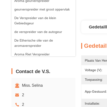
Aroma geurverspreider
geurverspreider met groot oppervlak
De Verspreider van de klein
Gebiedsgeur
Gedetail
de verspreider van de autogeur
De Etherische olie van de
Gedetail
aromaverspreider
Aroma Riet Verspreider
Plaats Van He
Aroma Bemerkte Kaars
Voltage (v):
Contact de V.S.
Toepassing:
Miss. Selina
App-Gestuurd:
2
Installatie:
2