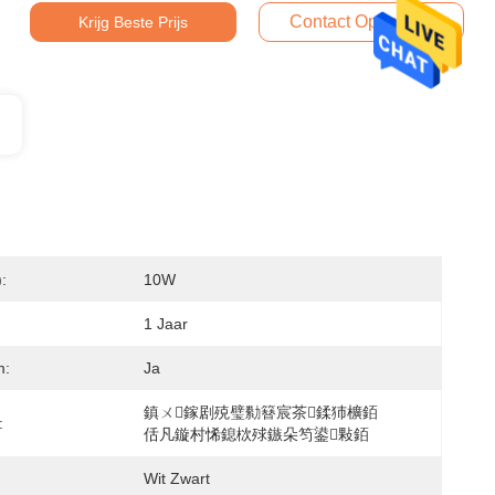
Contact Opnemen
Krijg Beste Prijs
:
10W
1 Jaar
m:
Ja
鎮ㄨ鎵剧殑璧勬簮宸茶鍒犻櫎銆
:
佸凡鏇村悕鎴栨殏鏃朵笉鍙敤銆
Wit Zwart