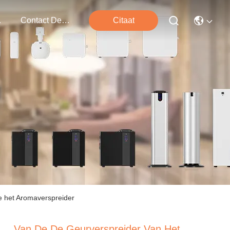
ten
Contact De V.s.
Citaat
e het Aromaverspreider
Van De De Geurverspreider Van Het