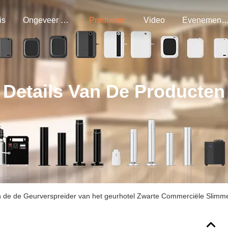
is
Ongeveer Ons
Producten
Video
Evenemen
Details Van De Producten
 de de Geurverspreider van het geurhotel Zwarte Commerciële Slimm