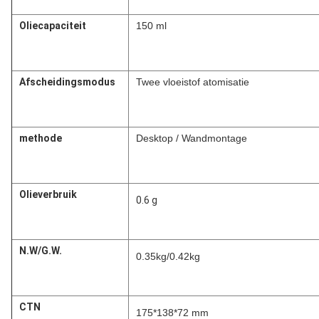
Oliecapaciteit
150 ml
Afscheidingsmodus
Twee vloeistof atomisatie
methode
Desktop / Wandmontage
Olieverbruik
0.6 g
N.W/G.W.
0.35kg/0.42kg
CTN
175*138*72 mm