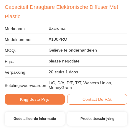
Capaciteit Draagbare Elektronische Diffuser Met
Plastic
Bxaroma
Merknaam:
X100PRO
Modelnummer:
Gelieve te onderhandelen
MOQ:
please negotiate
Prijs:
20 stuks 1 doos
Verpakking:
L/C, D/A, D/P, T/T, Western Union,
Betalingsvoorwaarden:
MoneyGram
Krijg Beste Prijs
Contact De V.S.
Gedetailleerde Informatie
Productbeschrijving