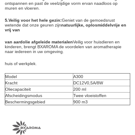
ontspannen en past de veelzijdige vorm ervan naadloos op
muren en vloeren.
5.
Veilig voor het hele gezin:
Geniet van de gemoedsrust
wetende dat onze geuren zijn
natuurlijke, oplosmiddelvrije en
vrij van
van aardolie afgeleide materialen
Veilig voor huisdieren en
kinderen, brengt BXAROMA de voordelen van aromatherapie
naar iedereen in uw omgeving.
huis of werkplek.
Model
A300
Kracht
DC12V0,5A/8W
Oliecapaciteit
200 ml
Afscheidingsmodus
Twee vloeistoffen
Beschermingsgebied
900 m3