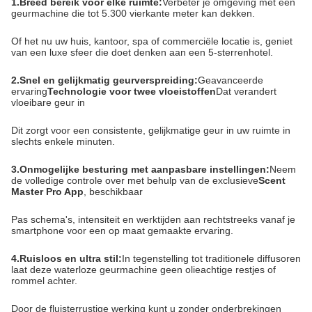
1.
Breed bereik voor elke ruimte:
Verbeter je omgeving met een
geurmachine die tot 5.300 vierkante meter kan dekken.
Of het nu uw huis, kantoor, spa of commerciële locatie is, geniet
van een luxe sfeer die doet denken aan een 5-sterrenhotel.
2.
Snel en gelijkmatig geurverspreiding:
Geavanceerde
ervaring
Technologie voor twee vloeistoffen
Dat verandert
vloeibare geur in
Dit zorgt voor een consistente, gelijkmatige geur in uw ruimte in
slechts enkele minuten.
3.
Onmogelijke besturing met aanpasbare instellingen:
Neem
de volledige controle over met behulp van de exclusieve
Scent
Master Pro App
, beschikbaar
Pas schema's, intensiteit en werktijden aan rechtstreeks vanaf je
smartphone voor een op maat gemaakte ervaring.
4.
Ruisloos en ultra stil:
In tegenstelling tot traditionele diffusoren
laat deze waterloze geurmachine geen olieachtige restjes of
rommel achter.
Door de fluisterrustige werking kunt u zonder onderbrekingen