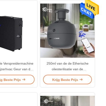
de Verspreidermachine
250ml van de de Etherische
ijzerhvac Geur van de
oliesterilisatie van de
averspreider van Wifi
luchtverspreider Commerciële
jg Beste Prijs
Krijg Beste Prijs
oze de Machinegeur
het Aromaverspreider