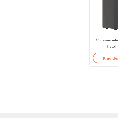
Commerciële 
Hotelh
Aromaverspr
Krijg Be
Geurve