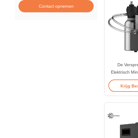
Contact opnemen
De Verspr
Elektrisch Mi
Customized v
Krijg Be
G