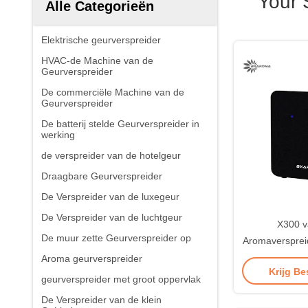
Your 
Alle Categorieën
Elektrische geurverspreider
HVAC-de Machine van de
Geurverspreider
De commerciële Machine van de
Geurverspreider
De batterij stelde Geurverspreider in
werking
de verspreider van de hotelgeur
Draagbare Geurverspreider
De Verspreider van de luxegeur
De Verspreider van de luchtgeur
X300 v
De muur zette Geurverspreider op
Aromaversprei
Luchtluchtbev
Aroma geurverspreider
Krijg Be
van de de S
geurverspreider met groot oppervlak
bi
De Verspreider van de klein