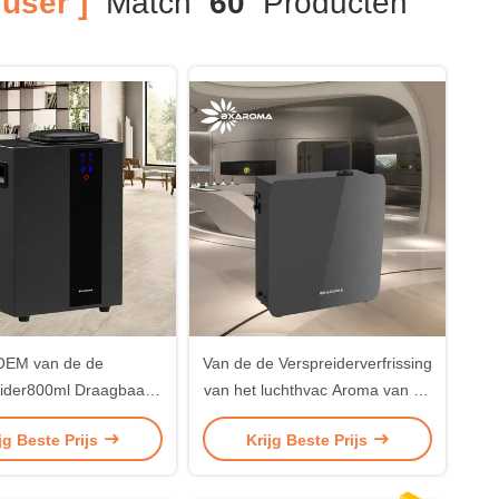
user ]
Match
60
Producten
OEM van de de
Van de de Verspreiderverfrissing
eider800ml Draagbaar
van het luchthvac Aroma van de
 van de Luxegeur de
de Oliegeur Commerciële de
jg Beste Prijs
Krijg Beste Prijs
tbevochtigeraroma
Verspreidermachine