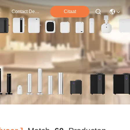
ten
Contact De V.s.
Citaat