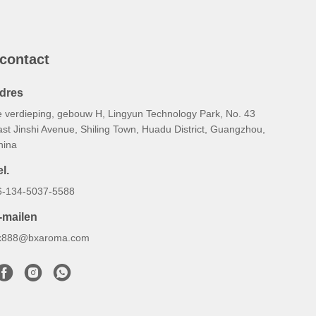
 contact
dres
e verdieping, gebouw H, Lingyun Technology Park, No. 43
st Jinshi Avenue, Shiling Town, Huadu District, Guangzhou,
hina
l.
6-134-5037-5588
-mailen
x888@bxaroma.com