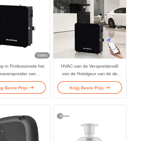
Video
p in Professionele het
HVAC-van de Verspreiderwifi
maverspreider van
van de Hotelgeur van de de
herapy 200ml van de
Verspreiderlucht de
jg Beste Prijs
Krijg Beste Prijs
tluchtbevochtiger
Verfrissingsaroma 200ml