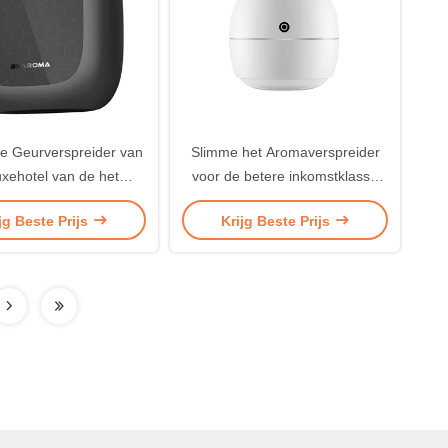
e Geurverspreider van
Slimme het Aromaverspreider
uxehotel van de het
voor de betere inkomstklasse
romaverspreider
250ml van Eco van de
jg Beste Prijs
Krijg Beste Prijs
ostatische de Geurfcc
Luchtverspreider Betaalbare