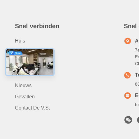
Snel verbinden
Snel
Huis
A
7
Ongeveer Ons
Ea
Producten
C
Video
Te
8
Nieuws
E
Gevallen
b
Contact De V.S.