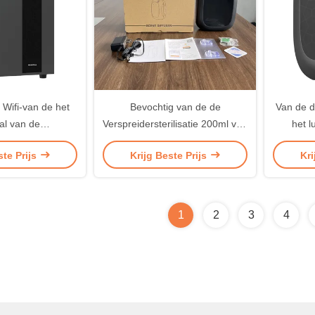
Wifi-van de het
Bevochtig van de de
Van de d
al van de
Verspreidersterilisatie 200ml van
het l
eider HVAC de
de Luchtgeur Draagbare het
A
ste Prijs
Krijg Beste Prijs
Kri
rspreider
Aromaverspreider
Elektr
1
2
3
4