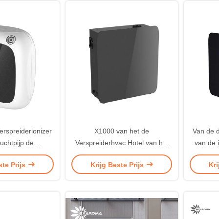
rspreiderionizer
X1000 van het de
Van de 
uchtpijp de
Verspreiderhvac Hotel van het
van de 
iger van de het
Luchtaroma van de de
het Arom
ste Prijs
Krijg Beste Prijs
Kri
ider bevochtigt
Geurverspreider de Zwarte van
Draadl
WiFi