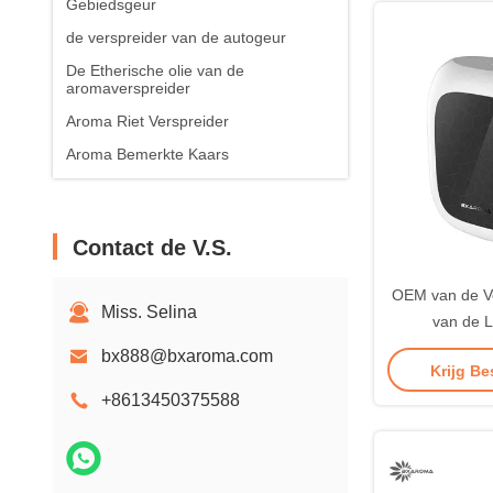
Gebiedsgeur
de verspreider van de autogeur
De Etherische olie van de
aromaverspreider
Aroma Riet Verspreider
Aroma Bemerkte Kaars
Contact de V.S.
OEM van de Ve
Miss. Selina
van de L
Luchtbevocht
bx888@bxaroma.com
Krijg Be
Aromaverspre
+8613450375588