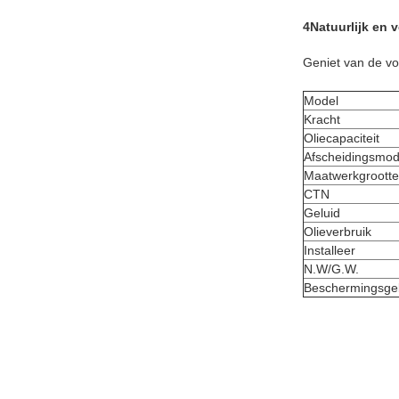
4Natuurlijk en v
Geniet van de vo
Model
Kracht
Oliecapaciteit
Afscheidingsmo
Maatwerkgrootte
CTN
Geluid
Olieverbruik
Installeer
N.W/G.W.
Beschermingsge