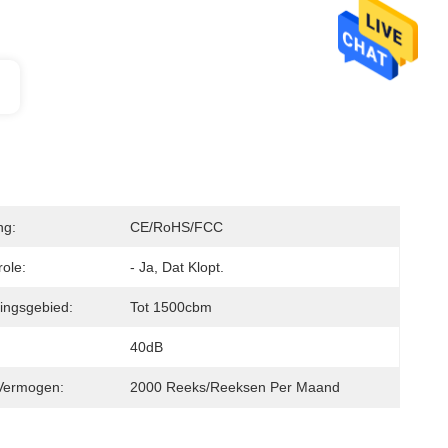
ng:
CE/RoHS/FCC
ole:
- Ja, Dat Klopt.
ingsgebied:
Tot 1500cbm
40dB
Vermogen:
2000 Reeks/Reeksen Per Maand