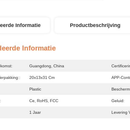
leerde Informatie
Productbeschrijving
leerde Informatie
rkomst:
Guangdong, China
Certificeri
Verpakking::
20x13x31 Cm
APP-Contr
Plastic
Bescherm
:
Ce, RoHS, FCC
Geluid:
1 Jaar
Levering 