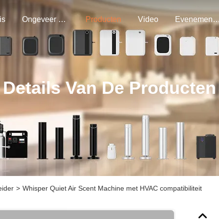
is
Ongeveer Ons
Producten
Video
Evenemen
Details Van De Producten
ider
>
Whisper Quiet Air Scent Machine met HVAC compatibiliteit