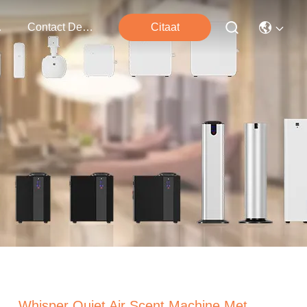
ten
Contact De V.s.
Citaat
Whisper Quiet Air Scent Machine Met