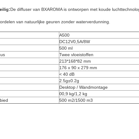
eilig:
De diffuser van BXAROMA is ontworpen met koude luchttechnologi
ordelen van natuurlijke geuren zonder waterverdunning.
A500
DC12V0,5A/8W
500 ml
dus
Twee vloeistoffen
213*168*82 mm
176 x 90 x 279 mm
< 40 dB
2.5g±0.2g
Desktop / Wandmontage
00,9 kg/1,2 kg
bied
500 m2/1500 m3