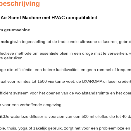
beschrijving
 Air Scent Machine met HVAC compatibiliteit
am geurmachine.
nologie:
In tegenstelling tot de traditionele ultrasone diffusoren, g
effectieve methode om essentiële oliën in een droge mist te verwerken,
te gebruiken.
ge olie-efficiëntie, een betere luchtkwaliteit en geen rommel of frequen
eaal voor ruimtes tot 1500 vierkante voet, de BXAROMA diffuser creëe
efficiënt systeem voor het openen van de wc-afstandsruimte en het op
n voor een verheffende omgeving.
it:
De waterloze diffuser is voorzien van een 500 ml oliefles die tot 40 
ie, thuis, yoga of zakelijk gebruik, zorgt het voor een probleemloze en