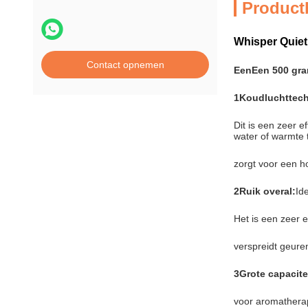
Product
Whisper Quiet
Contact opnemen
Een
Een 500 gr
1Koudluchttech
Dit is een zeer 
water of warmte 
zorgt voor een ho
2Ruik overal:
Id
Het is een zeer 
verspreidt geure
3Grote capacite
voor aromatherap