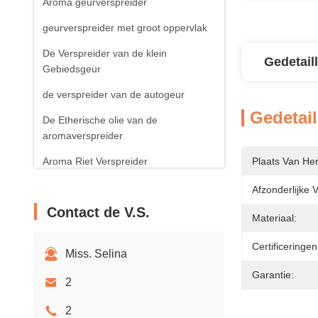
Aroma geurverspreider
geurverspreider met groot oppervlak
De Verspreider van de klein
Gedetail
Gebiedsgeur
de verspreider van de autogeur
Gedetail
De Etherische olie van de
aromaverspreider
Aroma Riet Verspreider
Plaats Van He
Aroma Bemerkte Kaars
Afzonderlijke 
Contact de V.S.
Materiaal:
Certificeringen
Miss. Selina
Garantie:
2
2