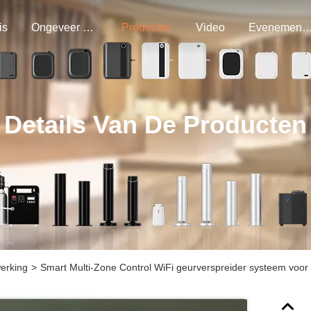
is
Ongeveer Ons
Producten
Video
Evenemen
Details Van De Producten
werking
>
Smart Multi-Zone Control WiFi geurverspreider systeem voor 