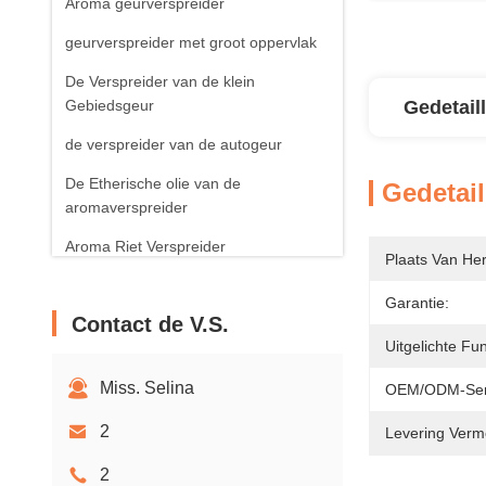
Aroma geurverspreider
geurverspreider met groot oppervlak
De Verspreider van de klein
Gebiedsgeur
Gedetail
de verspreider van de autogeur
De Etherische olie van de
Gedetail
aromaverspreider
Aroma Riet Verspreider
Plaats Van He
Aroma Bemerkte Kaars
Garantie:
Contact de V.S.
Uitgelichte Fun
Miss. Selina
OEM/ODM-Ser
2
Levering Verm
2