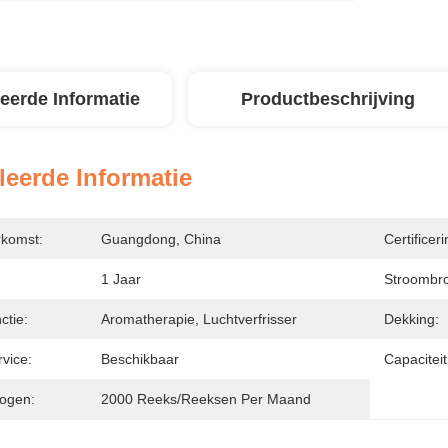
leerde Informatie
Productbeschrijving
leerde Informatie
rkomst:
Guangdong, China
Certificeri
1 Jaar
Stroombr
ctie:
Aromatherapie, Luchtverfrisser
Dekking:
vice:
Beschikbaar
Capaciteit
ogen:
2000 Reeks/Reeksen Per Maand