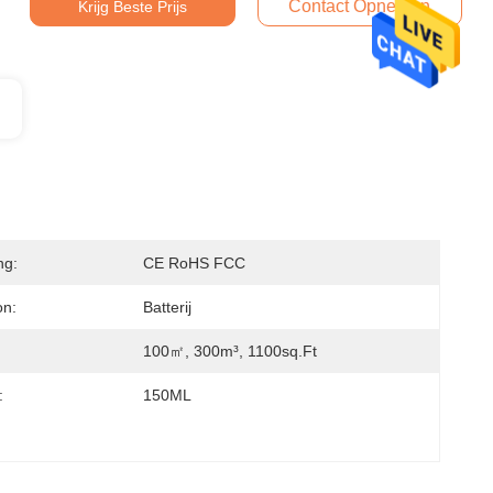
Contact Opnemen
Krijg Beste Prijs
ng:
CE RoHS FCC
on:
Batterij
100㎡, 300m³, 1100sq.ft
:
150ML