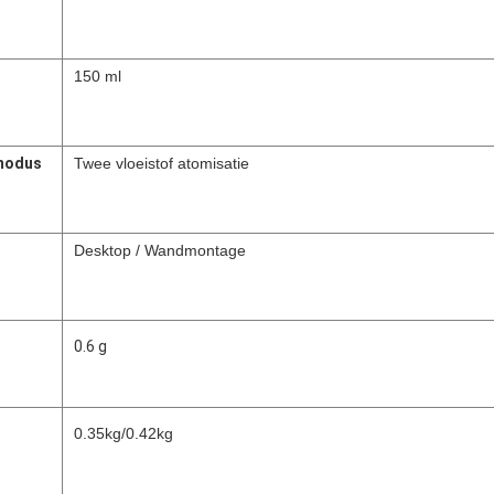
150 ml
modus
Twee vloeistof atomisatie
Desktop / Wandmontage
0.6 g
0.35kg/0.42kg