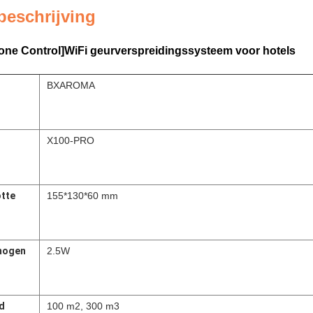
beschrijving
Zone Control]WiFi geurverspreidingssysteem voor hotels
BXAROMA
X100-PRO
tte
155*130*60 mm
mogen
2.5W
d
100 m2, 300 m3