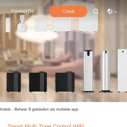
ten
Contact De V.s.
Citaat
hotels - Beheer 8 gebieden via mobiele app
Smart Multi-Zone Control WiFi