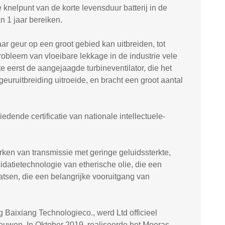
 knelpunt van de korte levensduur batterij in de
n 1 jaar bereiken.
ar geur op een groot gebied kan uitbreiden, tot
robleem van vloeibare lekkage in de industrie vele
e eerst de aangejaagde turbineventilator, die het
euruitbreiding uitroeide, en bracht een groot aantal
dende certificatie van nationale intellectuele-
en van transmissie met geringe geluidssterkte,
xidatietechnologie van etherische olie, die een
aatsen, die een belangrijke vooruitgang van
Baixiang Technologieco., werd Ltd officieel
ouwen. In Oktober 2019, realiseerde het Moeras