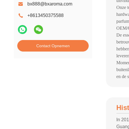
uitvin
bx888@bxaroma.com
Onze t
hardwa
+8613450375588
parfum
OEM/OD
De ess
betrou
Contact Opnemen
hebben
levere
Moment
buiten
en de 
His
In 20
Guangz