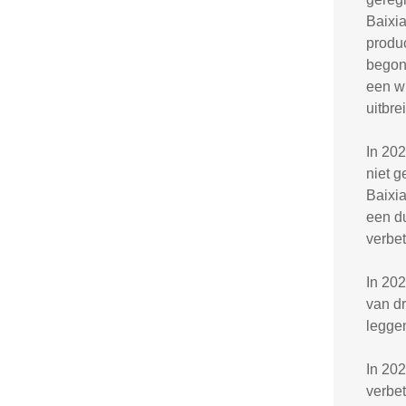
Baixia
produ
begon
een wi
uitbre
In 202
niet 
Baixi
een du
verbet
In 20
van dr
legge
In 20
verbet