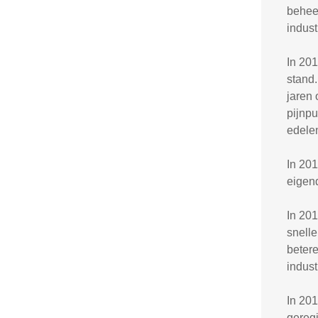
beheer
indust
In 201
stand.
jaren 
pijnpu
edelen
In 201
eigen
In 20
snelle
betere
indust
In 20
gereg