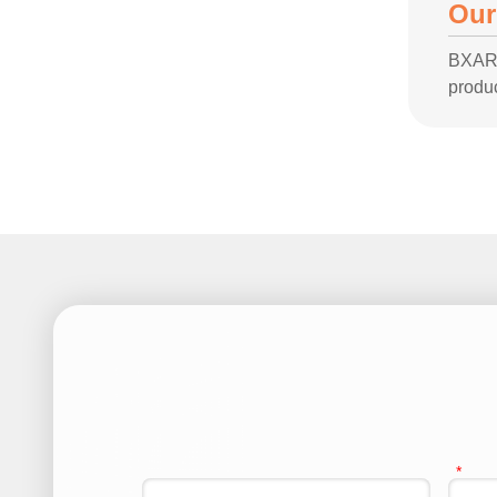
Our
BXARO
produc