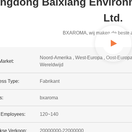
ngdong Baixiang Environm
Ltd.
BXAROMA, wij maken de beste ar
Noord-Amerika , West-Europa , Oost-Europa 
Market:
Wereldwijd
ess Type:
Fabrikant
s:
bxaroma
f Employees:
120~140
jkse Verkoop:
20000000-22000000