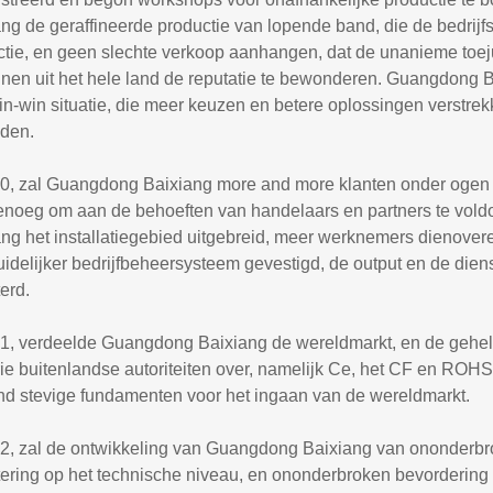
ng de geraffineerde productie van lopende band, die de bedrijfs
ctie, en geen slechte verkoop aanhangen, dat de unanieme toej
nen uit het hele land de reputatie te bewonderen. Guangdong B
n-win situatie, die meer keuzen en betere oplossingen verstrek
iden.
0, zal Guangdong Baixiang more and more klanten onder ogen zie
genoeg om aan de behoeften van handelaars en partners te vol
ang het installatiegebied uitgebreid, meer werknemers dienove
idelijker bedrijfbeheersysteem gevestigd, de output en de dien
erd.
21, verdeelde Guangdong Baixiang de wereldmarkt, en de gehel
ie buitenlandse autoriteiten over, namelijk Ce, het CF en ROHS,
nd stevige fundamenten voor het ingaan van de wereldmarkt.
22, zal de ontwikkeling van Guangdong Baixiang van ononderbro
ering op het technische niveau, en ononderbroken bevordering 