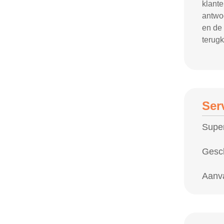
klante
antwo
en de 
terugk
Ser
Super
Gesc
Aanv