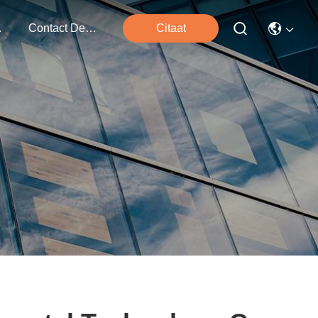
ten
Contact De V.s.
Citaat