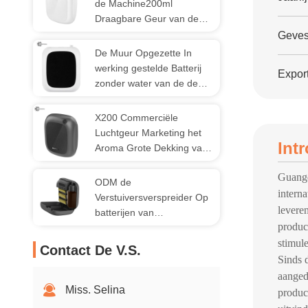
de Machine200ml
Draagbare Geur van de
Geurverspreider het
Gevest
Aromaverspreider
De Muur Opgezette In
werking gestelde Batterij
Export
zonder water van de de
Verspreidergeur van de
Etherische olielucht
X200 Commerciële
Luchtgeur Marketing het
Int
Aroma Grote Dekking van
het Machinetoestel
Guangd
ODM de
intern
Verstuiversverspreider Op
levere
batterijen van
produc
Aromatherapy van de
Geurverspreider Plastic
stimule
Contact De V.S.
Sinds d
aanged
Miss. Selina
produc