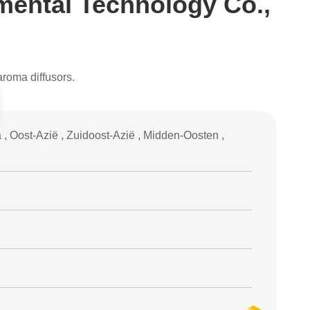
ental Technology Co.,
oma diffusors.
, Oost-Azië , Zuidoost-Azië , Midden-Oosten ,