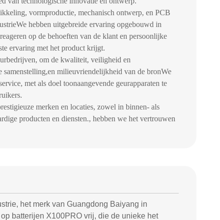
ied van technologische innovatie en ontwerp.
wikkeling, vormproductie, mechanisch ontwerp, en PCB
ndustrieWe hebben uitgebreide ervaring opgebouwd in
eageren op de behoeften van de klant en persoonlijke
 ervaring met het product krijgt.
rbedrijven, om de kwaliteit, veiligheid en
e samenstelling,en milieuvriendelijkheid van de bronWe
nservice, met als doel toonaangevende geurapparaten te
uikers.
estigieuze merken en locaties, zowel in binnen- als
dige producten en diensten., hebben we het vertrouwen
ustrie, het merk van Guangdong Baiyang in
p batterijen X100PRO vrij, die de unieke het