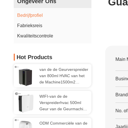
Gua
Ongeveer Ons
Bedrijfprofiel
Fabrieksreis
Kwaliteitscontrole
Hot Products
Main 
van de de Geurverspreider
van 800ml HVAC van het
Busin
de Machine1500m2
Bureau de Geurmachine
Aromatherapy
Brand
WIFI-van de de
Verspreiderhvac 500ml
Geur van de Geurmachine
No. o
de Olieverspreider
ODM Commerciële van de
Jaarli