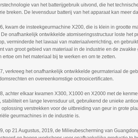
stechnologie van het batterijgebruik uitvond, die het technische
rie breken. De levensduur batterij van het apparaat kan meer da
6, kwam de insteekgeurmachine X200, die is klein in grootte ma
 De onafhankelijk ontwikkelde atomiseringsstructuur loste het p
op, verminderde het lawaai van materiaalverrichting, en gebruikt
nt van groot gebied van materiaal in de industrie en de zwakke g
 ertoe om het materiaal bij te werken en om te zetten.
7, verkreeg het onafhankelijk ontwikkelde geurmateriaal de gebie
domsrechten en overeenkomstige octrooicertificaten.
18, achter elkaar kwamen X300, X1000 en X2000 met de kenmerk
, stabiliteit en lange levensduur uit, gebruikend de unieke antio
 oplossing verstrekken voor de uitbreiding van geur in grote pl
riële geurmachines in de industrie is.
19, op 21 Augustus, 2019, de Milieubescherming van Guangdong 
istreerd en begon workshops voor onafhankelijke productie te b