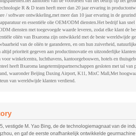
dingspatenten.het aantonen van de voordelen van het bedrijf op het geb
echnologie R & D team heeft meer dan 20 jaar ervaring in productont
re / software ontwikkeling,met meer dan 10 jaar ervaring in de geuri
apparatuur en essentiële olie OEM/ODM diensten.Het bedrijf kan snel r
M diensten met toegevoegde waarde leveren, zodat elke klant de beste
entiële oliën van Bxaroma zijn ontwikkeld met de beste wereldwijde geu
wbaarheid van de oliën te garanderen, en om hun zuiverheid, natuurlijk
 altijd prioriteit gegeven aan productinnovatie en uitzonderlijke klante
n voor winkelcentra, luchthavens, kantoorgebouwen, hotels en thuisgebr
eel heeft Bxaroma langetermijnpartnerschappen gesloten met tal van pr
land, waaronder Beijing Daxing Airport, K11, MixC Mall,Met hoogwaar
steun van wereldwijde klanten verdiend.
tory
15, vestigde M. Yao Bing, de de technologiemagnaat van de ind
hou, en gaf de eerste onafhankelijk ontwikkelde geurmachine o