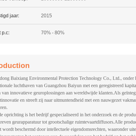
igd jaar:
2015
 p.c:
70% - 80%
roduction
ong Baixiang Environmental Protection Technology Co., Ltd., onder h
ationale luchthaven van Guangzhou Baiyun met een geregistreerd kapita
n van innovatieve geuroplossingen aan wereldwijde klanten.Als geïnteg
tinnovatie en streeft zij naar uitmuntendheid met een nauwgezet vakma
ren.
e oprichting is het bedrijf gespecialiseerd in het onderzoek en de produ
reven geurapparatuur tot grootschalige ruimtevaartdiffusors.Alle produc
t wordt beschermd door intellectuele eigendomsrechten, waaronder uite