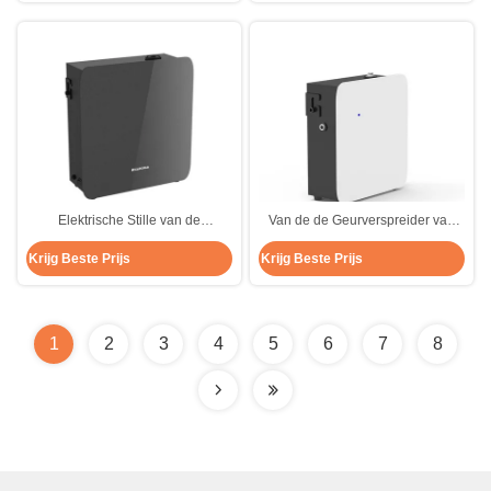
Elektrische Stille van de
Van de de Geurverspreider van
Verspreideraromatherapy van de
het luchtaroma HVAC van het de
Krijg Beste Prijs
Krijg Beste Prijs
Aromageur het Metaalzwarte
Douanehotel de Machine van de
de Halgeur
1
2
3
4
5
6
7
8