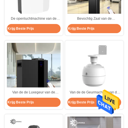
De openluchtmachine van de
Bevochtig Zaal van de
Etherische olieverspreider
Machinearomatherapy van de
Krijg Beste Prijs
Krijg Beste Prijs
atomiseerde de Geurmachine van
Aromageur de Desinfectiezwarte
het Geuraroma
Van de de Luxegeur van de
Van de de Geurmachine van de
hotelhal van het de
Aromatherapyolie van de de
Krijg Beste Prijs
Krijg Beste Prijs
Verspreiderhvac Aroma de
Sterilisatielucht de de
Machine van de de Geurgeur
Verfrissingsnevel bevochtigt