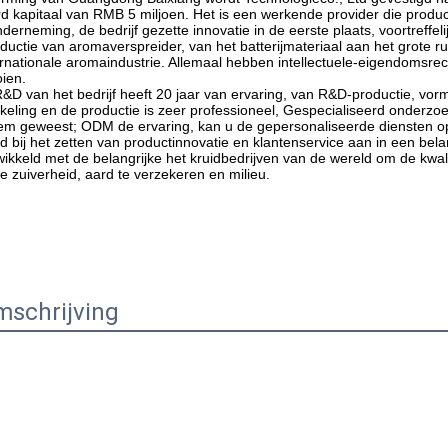
d kapitaal van RMB 5 miljoen. Het is een werkende provider die product 
nderneming, de bedrijf gezette innovatie in de eerste plaats, voortreffe
oductie van aromaverspreider, van het batterijmateriaal aan het grote r
ernationale aromaindustrie. Allemaal hebben intellectuele-eigendomsrec
oien.
eling en de productie is zeer professioneel, Gespecialiseerd onderzoe
oem geweest; ODM de ervaring, kan u de gepersonaliseerde diensten
ltijd bij het zetten van productinnovatie en klantenservice aan in een b
ikkeld met de belangrijke het kruidbedrijven van de wereld om de kwalit
e zuiverheid, aard te verzekeren en milieu.
schrijving