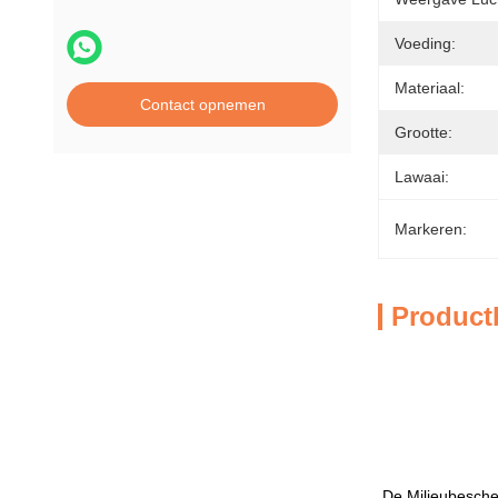
Voeding:
Materiaal:
Contact opnemen
Grootte:
Lawaai:
Markeren:
Product
De Milieubesche