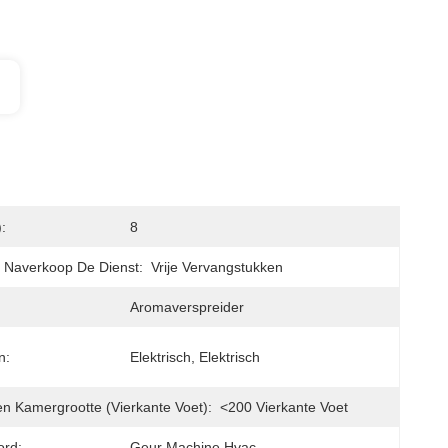
:
8
 Naverkoop De Dienst:
Vrije Vervangstukken
Aromaverspreider
n:
Elektrisch, Elektrisch
n Kamergrootte (vierkante Voet):
<200 Vierkante Voet
ord:
Geur Machine Hvac