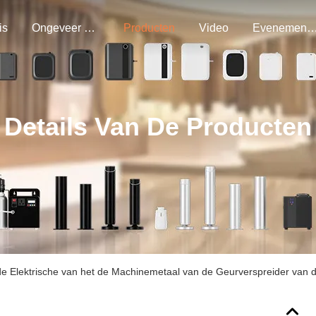
is
Ongeveer Ons
Producten
Video
Evenemen
Details Van De Producten
e Elektrische van het de Machinemetaal van de Geurverspreider van