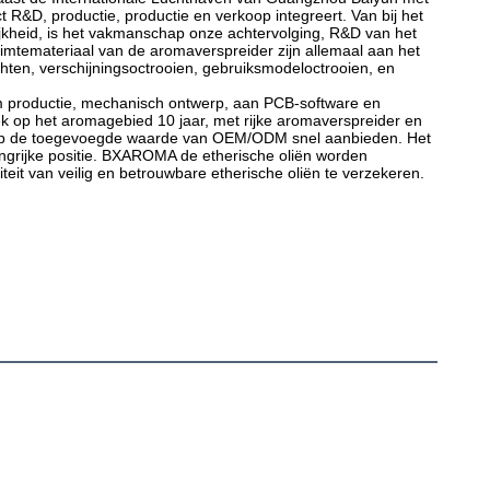
R&D, productie, productie en verkoop integreert. Van bij het 
lijkheid, is het vakmanschap onze achtervolging, R&D van het 
uimtemateriaal van de aromaverspreider zijn allemaal aan het 
hten, verschijningsoctrooien, gebruiksmodeloctrooien, en 
k op het aromagebied 10 jaar, met rijke aromaverspreider en 
 op de toegevoegde waarde van OEM/ODM snel aanbieden. Het 
elangrijke positie. BXAROMA de etherische oliën worden 
eit van veilig en betrouwbare etherische oliën te verzekeren. 