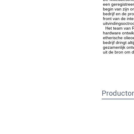
een geregistreer
begin van zijn o
bedrijf en de pr
front van de int
uitvindingsoctro
  Het team van R&D van het bedrijf heeft 20 jaar van ervaring, van R&D-productie, vorm productie, mechanisch ontwerp, aan PCB-software en 
hardware ontwikk
etherische olie
bedrijf dringt a
gezamenlijk ontw
uit de bron om d
Productom