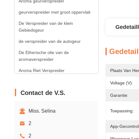
Aroma geurverspreider
geurverspreider met groot oppervlak
De Verspreider van de klein
Gedetail
Gebiedsgeur
de verspreider van de autogeur
Gedetail
De Etherische olie van de
aromaverspreider
Aroma Riet Verspreider
Plaats Van He
Aroma Bemerkte Kaars
Voltage (v):
Contact de V.S.
Garantie:
Miss. Selina
Toepassing:
2
App-Gecontrol
2
Weergave Lucht