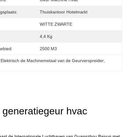
gsplaats:
Thuiskantoor Hotelmarkt
WITTE ZWARTE
4,4 Kg
ebied:
2500 M3
 
Elektrisch de Machinemetaal van de Geurverspreider
, 
 generatiegeur hvac
aast de Internationale Luchthaven van Guangzhou Baiyun met 