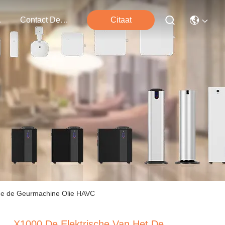
ten
Contact De V.s.
Citaat
 de de Geurmachine Olie HAVC
X1000 De Elektrische Van Het De