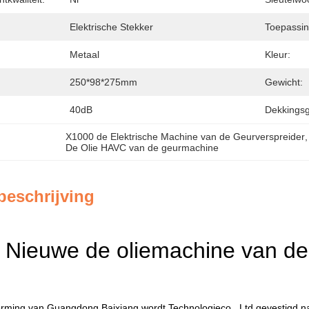
Elektrische Stekker
Toepassin
Metaal
Kleur:
250*98*275mm
Gewicht:
40dB
Dekkingsg
X1000 de Elektrische Machine van de Geurverspreider
,
De Olie HAVC van de geurmachine
beschrijving
Nieuwe de oliemachine van de
rming van Guangdong Baixiang wordt Technologieco., Ltd gevestigd n