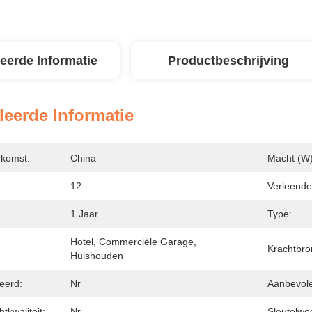
leerde Informatie
Productbeschrijving
leerde Informatie
rkomst:
China
Macht (w)
12
Verleende
1 Jaar
Type:
Hotel, Commerciële Garage, 
Krachtbro
Huishouden
eerd:
Nr
Aanbevole
kwaliteit:
Nr
Sleutelwo