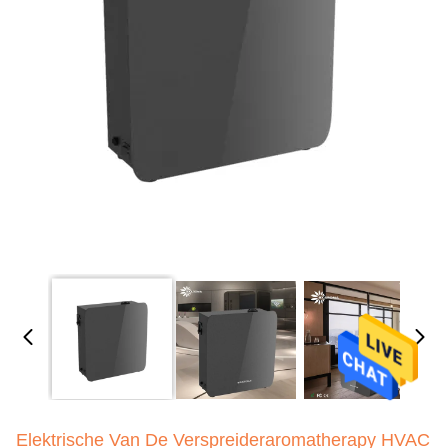
Elektrische Van De Verspreideraromatherapy HVAC