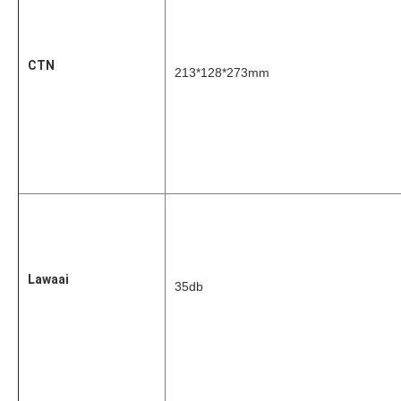
CTN
213*128*273mm
Lawaai
35db