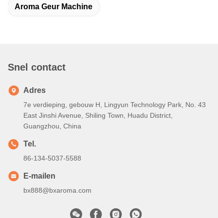
FAQ
1. 
Kan ik tot steekproeven voor het testen opdracht geven?
A: Ja, is de steekproeven hoogst welkom
2. Hoe lang neemt het om de batterij te veranderen?
A: Bij normale temperatuur, kan de nieuwe batterij drie minstens 
maanden worden gebruikt.
3. Waarom uw producten weinig duur zijn dan anderen?
A: Omdat het effect van onze producten het beste in dezelfde 
industrie is, is het effect van één machine gelijkwaardig met als 