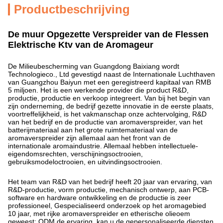
Productbeschrijving
De muur Opgezette Verspreider van de Flessen
Elektrische Ktv van de Aromageur
De Milieubescherming van Guangdong Baixiang wordt
Technologieco., Ltd gevestigd naast de Internationale Luchthaven
van Guangzhou Baiyun met een geregistreerd kapitaal van RMB
5 miljoen. Het is een werkende provider die product R&D,
productie, productie en verkoop integreert. Van bij het begin van
zijn onderneming, de bedrijf gezette innovatie in de eerste plaats,
voortreffelijkheid, is het vakmanschap onze achtervolging, R&D
van het bedrijf en de productie van aromaverspreider, van het
batterijmateriaal aan het grote ruimtemateriaal van de
aromaverspreider zijn allemaal aan het front van de
internationale aromaindustrie. Allemaal hebben intellectuele-
eigendomsrechten, verschijningsoctrooien,
gebruiksmodeloctrooien, en uitvindingsoctrooien.
Het team van R&D van het bedrijf heeft 20 jaar van ervaring, van
R&D-productie, vorm productie, mechanisch ontwerp, aan PCB-
software en hardware ontwikkeling en de productie is zeer
professioneel, Gespecialiseerd onderzoek op het aromagebied
10 jaar, met rijke aromaverspreider en etherische olieoem
geweest; ODM de ervaring, kan u de gepersonaliseerde diensten