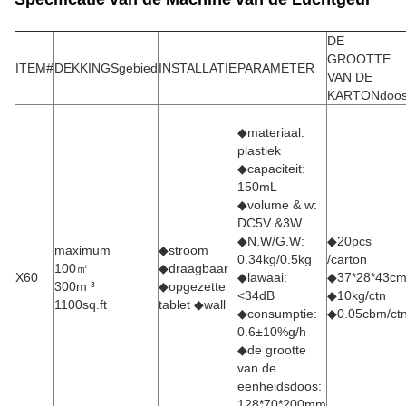
DE
GROOTTE
ITEM#
DEKKINGSgebied
INSTALLATIE
PARAMETER
VAN DE
KARTONdoo
◆materiaal:
plastiek
◆capaciteit:
150mL
◆volume & w:
DC5V &3W
◆N.W/G.W:
◆20pcs
maximum
◆stroom
0.34kg/0.5kg
/carton
100㎡
◆draagbaar
X60
◆lawaai:
◆37*28*43c
300m ³
◆opgezette
<34dB
◆10kg/ctn
1100sq.ft
tablet ◆wall
◆consumptie:
◆0.05cbm/ct
0.6±10%g/h
◆de grootte
van de
eenheidsdoos:
128*70*200mm