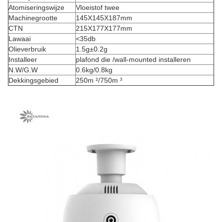
Atomiseringswijze
Vloeistof twee
Machinegrootte
145X145X187mm
CTN
215X177X177mm
Lawaai
<35db
Olieverbruik
1.5g±0.2g
Installeer
plafond die /wall-mounted installeren
N.W/G.W
0.6kg/0.8kg
Dekkingsgebied
250m ²/750m ³