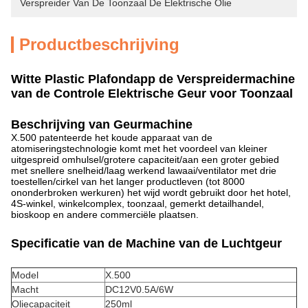
Verspreider Van De Toonzaal De Elektrische Olie
Productbeschrijving
Witte Plastic Plafondapp de Verspreidermachine
van de Controle Elektrische Geur voor Toonzaal
Beschrijving van Geurmachine
X.500 patenteerde het koude apparaat van de
atomiseringstechnologie komt met het voordeel van kleiner
uitgespreid omhulsel/grotere capaciteit/aan een groter gebied
met snellere snelheid/laag werkend lawaai/ventilator met drie
toestellen/cirkel van het langer productleven (tot 8000
ononderbroken werkuren) het wijd wordt gebruikt door het hotel,
4S-winkel, winkelcomplex, toonzaal, gemerkt detailhandel,
bioskoop en andere commerciële plaatsen.
Specificatie van de Machine van de Luchtgeur
Model
X.500
Macht
DC12V0.5A/6W
Oliecapaciteit
250ml