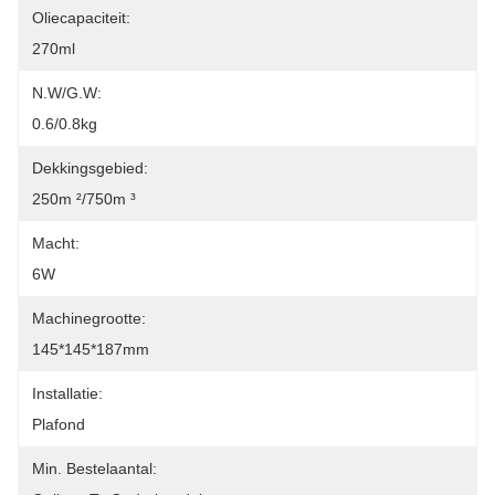
Oliecapaciteit:
270ml
N.W/G.W:
0.6/0.8kg
Dekkingsgebied:
250m ²/750m ³
Macht:
6W
Machinegrootte:
145*145*187mm
Installatie:
Plafond
Min. Bestelaantal: