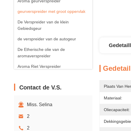
Aroma geurverspreider
geurverspreider met groot oppervlak
De Verspreider van de klein
Gebiedsgeur
de verspreider van de autogeur
Gedetail
De Etherische olie van de
aromaverspreider
Aroma Riet Verspreider
Gedetail
Aroma Bemerkte Kaars
Plaats Van He
Contact de V.S.
Materiaal:
Miss. Selina
Oliecapaciteit:
2
Dekkingsgebie
2