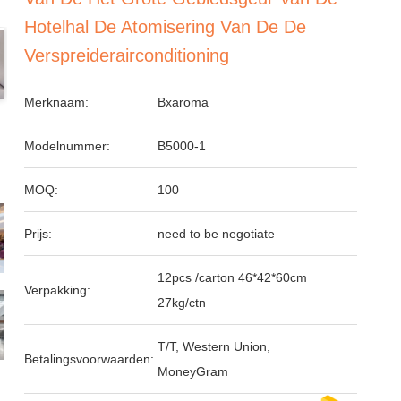
Hotelhal De Atomisering Van De De
Verspreiderairconditioning
Merknaam:
Bxaroma
Modelnummer:
B5000-1
MOQ:
100
Prijs:
need to be negotiate
12pcs /carton 46*42*60cm
Verpakking:
27kg/ctn
T/T, Western Union,
Betalingsvoorwaarden:
MoneyGram