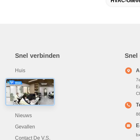
HVAC-Olieve
Snel verbinden
Snel
Huis
A
7
Ongeveer Ons
Ea
Producten
C
Video
Te
8
Nieuws
E
Gevallen
b
Contact De V.S.