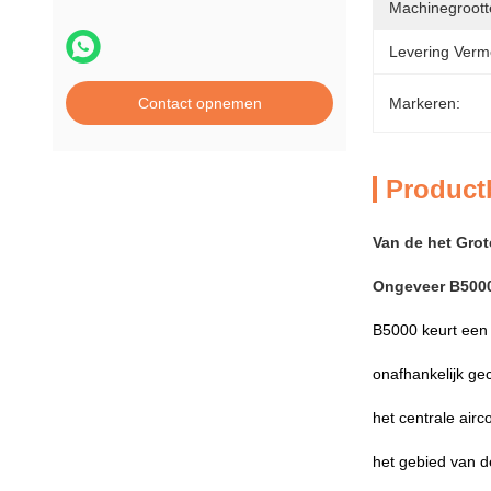
Machinegroott
Levering Verm
Contact opnemen
Markeren:
Product
Van de het Gro
Ongeveer B500
B5000 keurt een 
onafhankelijk ge
het centrale air
het gebied van de