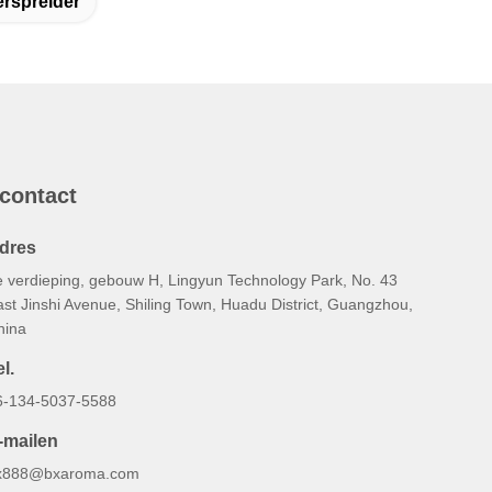
rspreider
 contact
dres
e verdieping, gebouw H, Lingyun Technology Park, No. 43
st Jinshi Avenue, Shiling Town, Huadu District, Guangzhou,
hina
l.
6-134-5037-5588
-mailen
x888@bxaroma.com