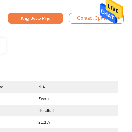
Contact Opnemen
Krijg Beste Prijs
ng:
N/A
Zwart
Hotelhal
21.1W