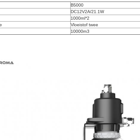
B5000
DC12V2A/21.1W
1000ml*2
e
Vloeistof twee
10000m3