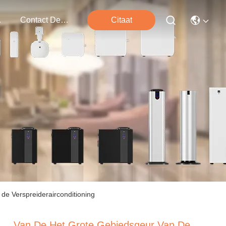
ten
Contact De V.s.
Citaat
de Verspreiderairconditioning
Van De Het Grote Gebiedsgeur Van De