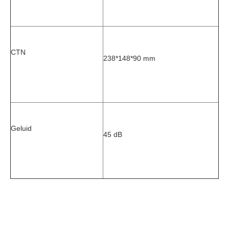
CTN
238*148*90 mm
Geluid
45 dB