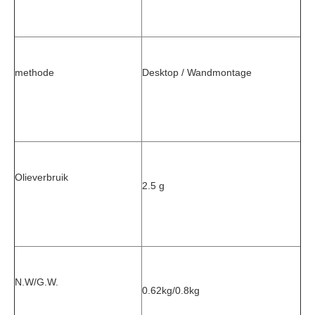
methode
Desktop / Wandmontage
Olieverbruik
2.5 g
N.W/G.W.
0.62kg/0.8kg