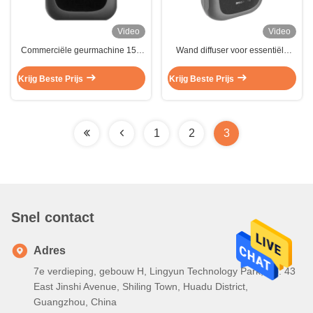
Video
Video
Commerciële geurmachine 150
Wand diffuser voor essentiële
ml Plsatic Essentiële Olie Diffuser
oliën 150 ml capaciteit Draagbare
Aromatherapie
elektronische diffuser met plastic
Krijg Beste Prijs
Krijg Beste Prijs
1
2
3
Snel contact
Adres
7e verdieping, gebouw H, Lingyun Technology Park, No. 43
East Jinshi Avenue, Shiling Town, Huadu District,
Guangzhou, China