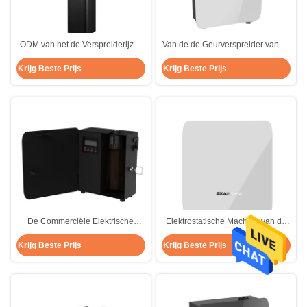
ODM van het de Verspreiderijzer
Van de de Geurverspreider van de
van de Hotelgeur van de de
aromaluxe van de de Desinfectie
Krijg Beste Prijs
Krijg Beste Prijs
Luchtgeur Commerciële de
Koude Lucht de Geurverspreider
Verspreidermachine
De Commerciële Elektrische
Elektrostatische Machine van de
Generator zonder water van het
de Geurverspreider van de
Krijg Beste Prijs
Krijg Beste Prijs
de Machine300m2 Ozon van de
aromaverstuiver de Elektrische
Geurverspreider