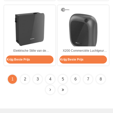
Olieverspreider
Elektrische Stille van de
X200 Commerciële Luchtgeur
Verspreideraromatherapy van de
Marketing het Aroma Grote
Krijg Beste Prijs
Krijg Beste Prijs
Aromageur het Metaalzwarte
Dekking van het Machinetoestel
1
2
3
4
5
6
7
8